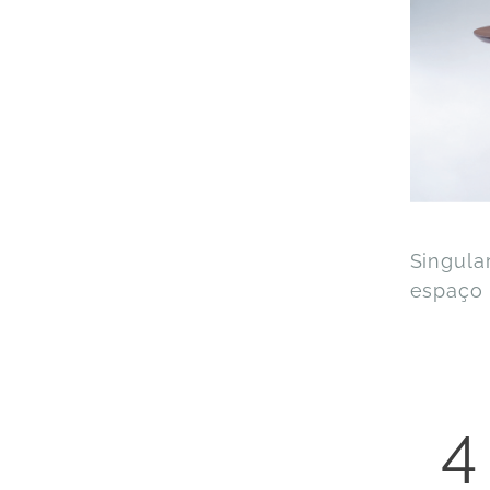
Singula
espaço 
4