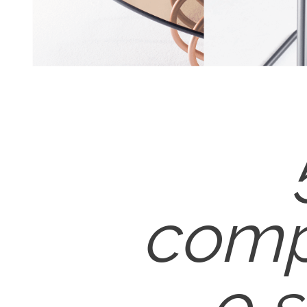
comp
o 