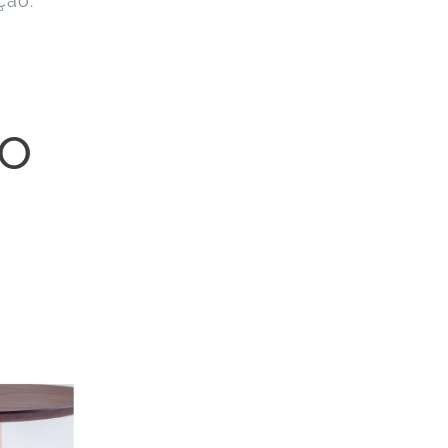
ção.
io