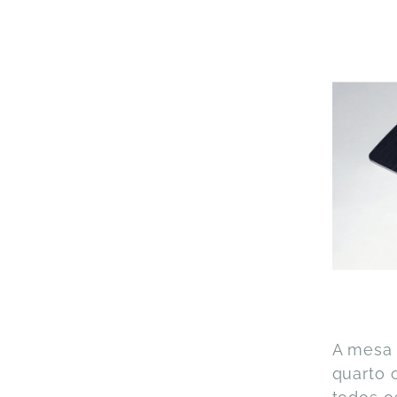
A mesa 
quarto 