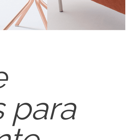
e
 para
te.