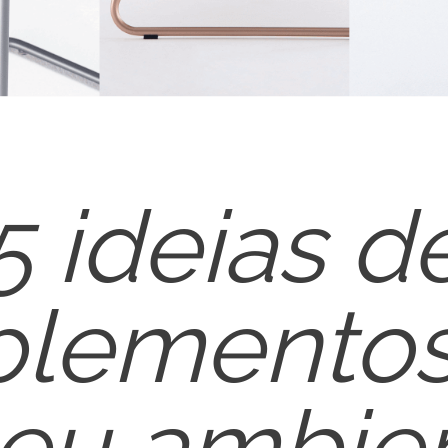
5 ideias d
lementos
seu ambien