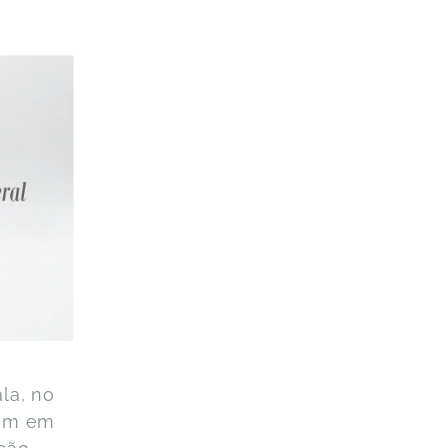
la, no
bem em