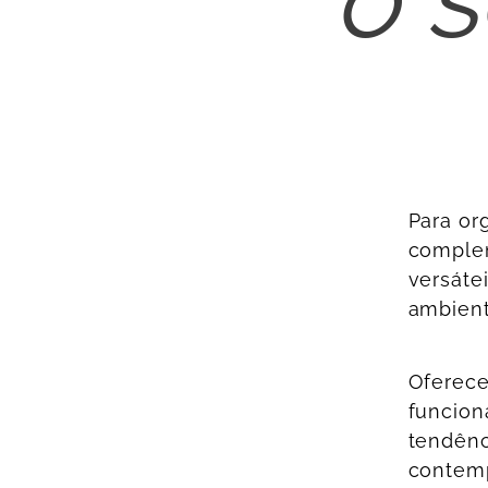
Para or
complem
versáte
ambient
Oferec
funcion
tendênc
contem