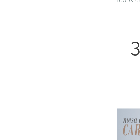
todos o
3