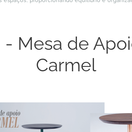
s espaços, proporcionando equilíbrio e organiza
 - Mesa de Apo
Carmel