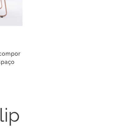
 compor
espaço
lip