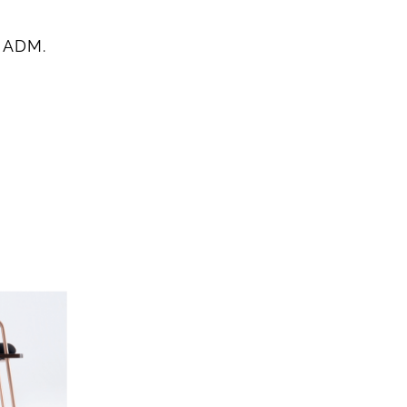
a ADM.
n