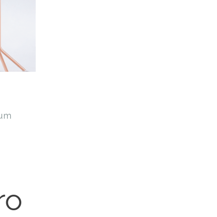
 um
ro