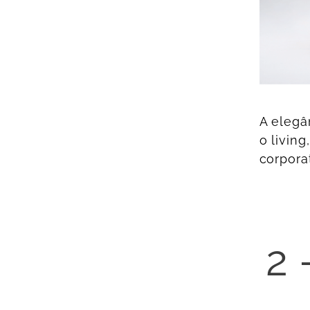
A elegâ
o livin
corporat
2 