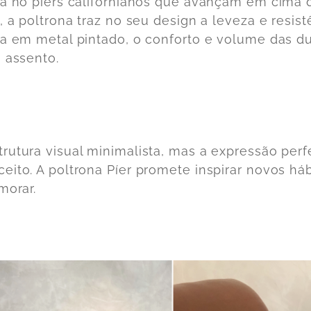
da no píers californianos que avançam em cima 
, a poltrona traz no seu design a leveza e resist
ra em metal pintado, o conforto e volume das d
o assento.
rutura visual minimalista, mas a expressão perf
eito. A poltrona Píer promete inspirar novos há
morar.