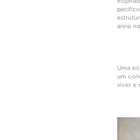
Inspira
pacífico
estrutu
areia n
Uma est
um conc
viver e 