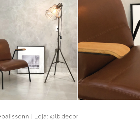
yoalissonn | Loja: @lb.decor