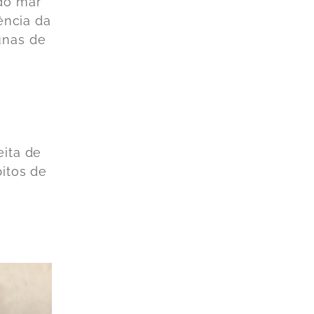
do mar
ência da
unas de
eita de
bitos de