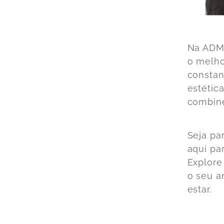
Na ADM 
o melho
constan
estétic
combine
Seja pa
aqui pa
Explore
o seu a
estar.