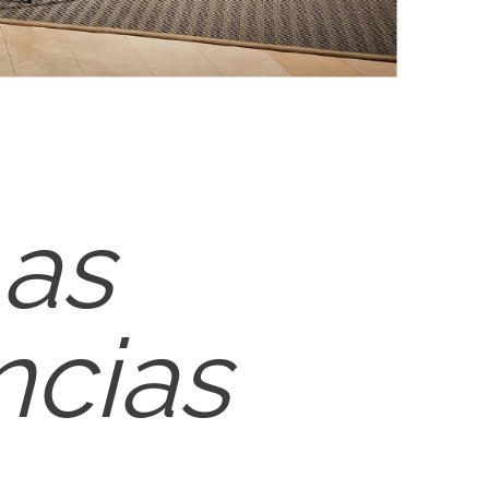
 as
ncias