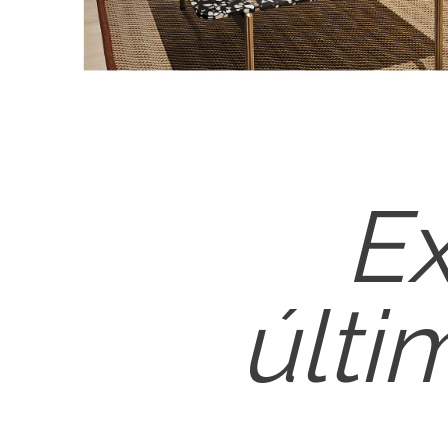
Ex
últi