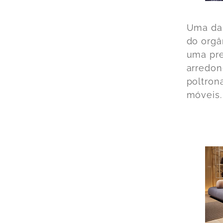
Uma das
do orgâ
uma pre
arredon
poltron
móveis.