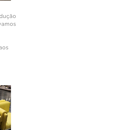
edução
rvamos
 aos