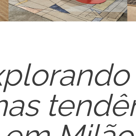
plorando
mas tendê
em Milão