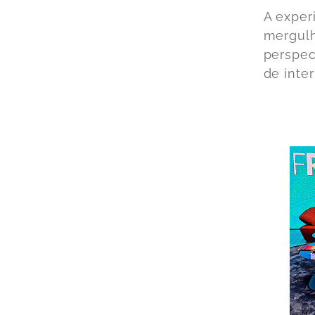
A exper
mergulh
perspec
de inter