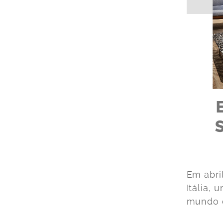
Em abri
Itália,
mundo d