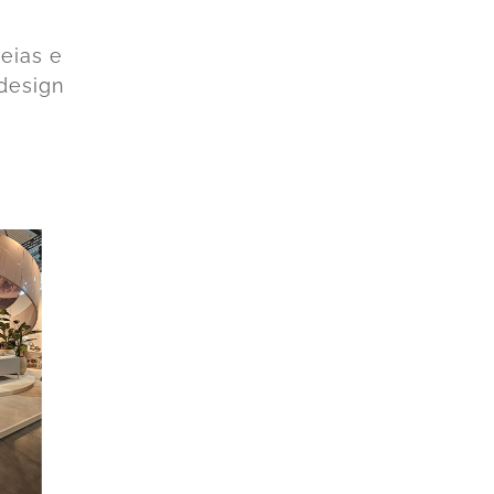
eias e
 design