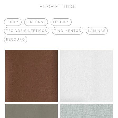
ELIGE EL TIPO:
TODOS
PINTURAS
TECIDOS
TECIDOS SINTÉTICOS
TINGIMENTOS
LÂMINAS
RECOURO