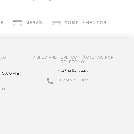
CE
MESAS
COMPLEMENTOS
REO
Y SI LO PREFIERE, CONTÁCTENOS POR
TELÉFONO:
(54) 3462-7245
IO.COM.BR
LLAMA AHORA
ÓNICO