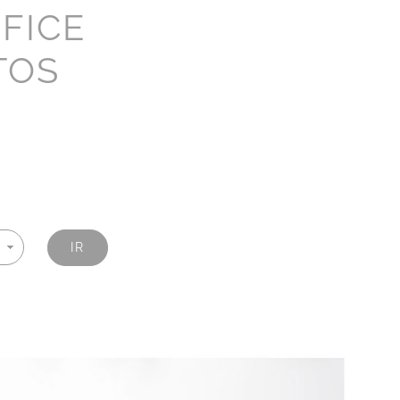
FICE
TOS
IR