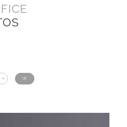
FICE
TOS
IR