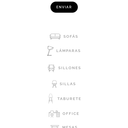
SOFÁS
LÁMPARAS
SILLONES
SILLAS
TABURETE
OFFICE
MESAS