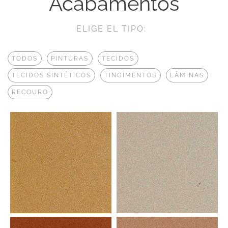
Acabamentos
ELIGE EL TIPO:
TODOS
PINTURAS
TECIDOS
TECIDOS SINTÉTICOS
TINGIMENTOS
LÂMINAS
RECOURO