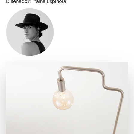
Diseñador:
Thainá Espínola