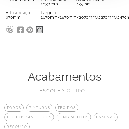
1030mm
435mm
Altura braço:
Largura:
670mm
1670mm/1870mm/2070mm/2270mm/2470
Acabamentos
ESCOLHA O TIPO:
TODOS
PINTURAS
TECIDOS
TECIDOS SINTÉTICOS
TINGIMENTOS
LÂMINAS
RECOURO