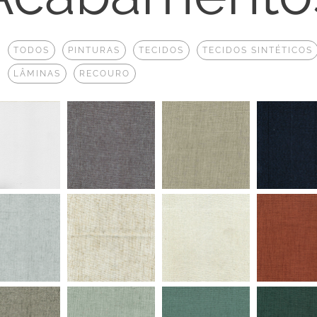
:
TODOS
PINTURAS
TECIDOS
TECIDOS SINTÉTICOS
LÂMINAS
RECOURO