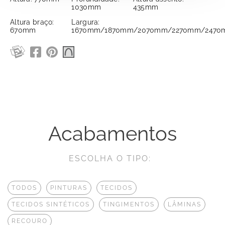
1030mm
435mm
Altura braço:
Largura:
670mm
1670mm/1870mm/2070mm/2270mm/2470
Acabamentos
ESCOLHA O TIPO:
TODOS
PINTURAS
TECIDOS
TECIDOS SINTÉTICOS
TINGIMENTOS
LÂMINAS
RECOURO