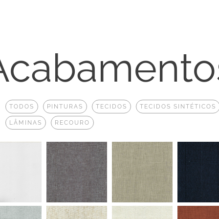
Acabamento
:
TODOS
PINTURAS
TECIDOS
TECIDOS SINTÉTICOS
LÂMINAS
RECOURO