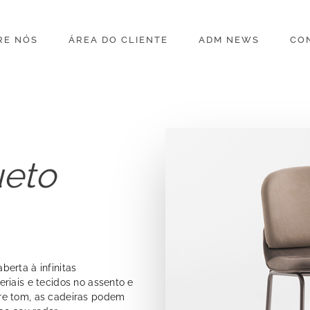
RE NÓS
ÁREA DO CLIENTE
ADM NEWS
CO
ueto
erta à infinitas
riais e tecidos no assento e
re tom, as cadeiras podem