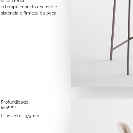
ao seu redor.
smo tempo conecta encosto e
esistência e firmeza da peça.
Profundidade::
535mm
P. assento:: 375mm