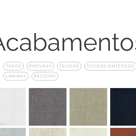
Acabamento
:
TODOS
PINTURAS
TECIDOS
TECIDOS SINTÉTICOS
LÂMINAS
RECOURO