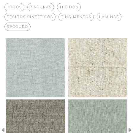
TODOS
PINTURAS
TECIDOS
TECIDOS SINTÉTICOS
TINGIMENTOS
LÂMINAS
RECOURO