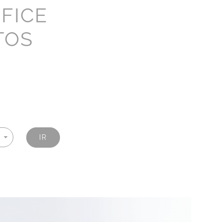
FICE
TOS
IR