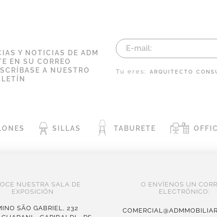
IAS Y NOTICIAS DE ADM
E EN SU CORREO
USCRÍBASE A NUESTRO
Tu eres:
ARQUITECTO
CONS
LETÍN
LONES
SILLAS
TABURETE
OFFI
OCE NUESTRA SALA DE
O ENVÍENOS UN COR
EXPOSICIÓN
ELECTRÓNICO:
INO SÃO GABRIEL, 232
COMERCIAL@ADMMOBILIAR